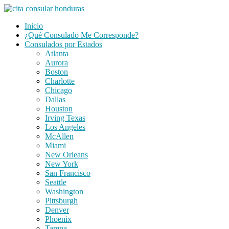
Saltar
al
Inicio
contenido
¿Qué Consulado Me Corresponde?
Consulados por Estados
Atlanta
Aurora
Boston
Charlotte
Chicago
Dallas
Houston
Irving Texas
Los Angeles
McAllen
Miami
New Orleans
New York
San Francisco
Seattle
Washington
Pittsburgh
Denver
Phoenix
Tampa