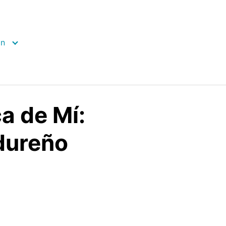
ón
a de Mí:
dureño