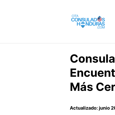
Saltar
al
contenido
Consula
Encuent
Más Ce
Actualizado: junio 