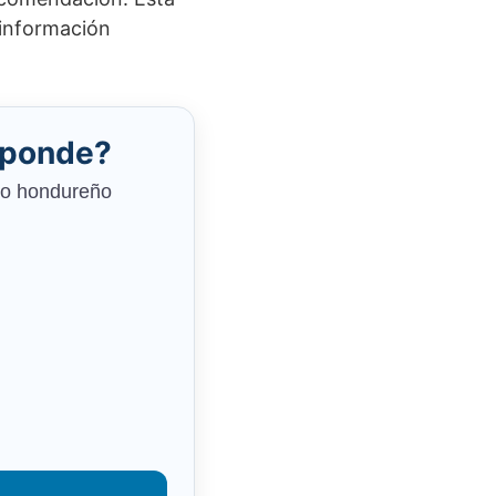
 información
sponde?
ado hondureño