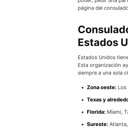
poder, pedir una part
página del consulado
Consulado
Estados U
Estados Unidos tiene
Esta organización ay
siempre a una sola c
Zona oeste:
Los 
Texas y alreded
Florida:
Miami, T
Sureste:
Atlanta