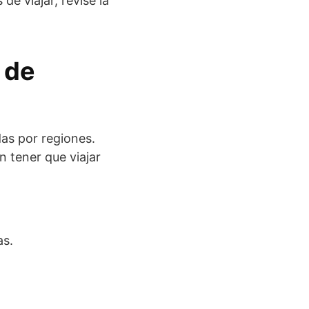
de viajar, revise la
 de
das por regiones.
n tener que viajar
as.