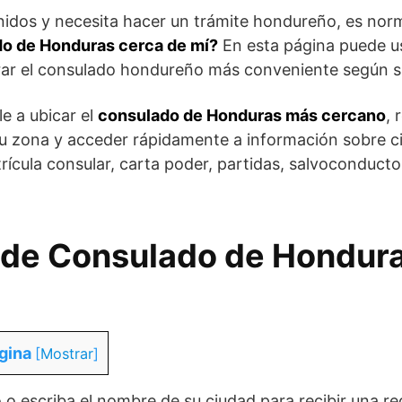
nidos y necesita hacer un trámite hondureño, es nor
do de Honduras cerca de mí?
En esta página puede u
trar el consulado hondureño más conveniente según s
le a ubicar el
consulado de Honduras más cercano
, 
su zona y acceder rápidamente a información sobre c
ícula consular, carta poder, partidas, salvoconducto
de Consulado de Hondura
gina
[
Mostrar
]
 o escriba el nombre de su ciudad para recibir una 