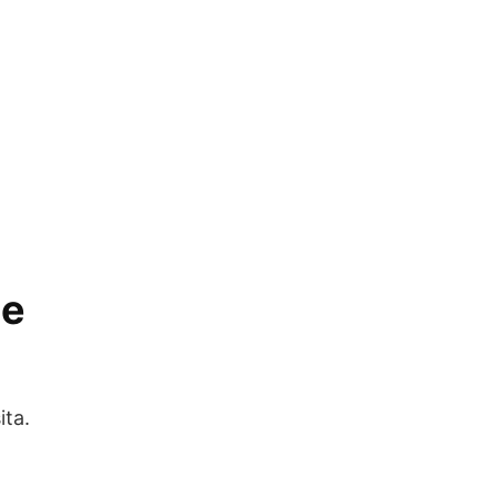
de
ita.