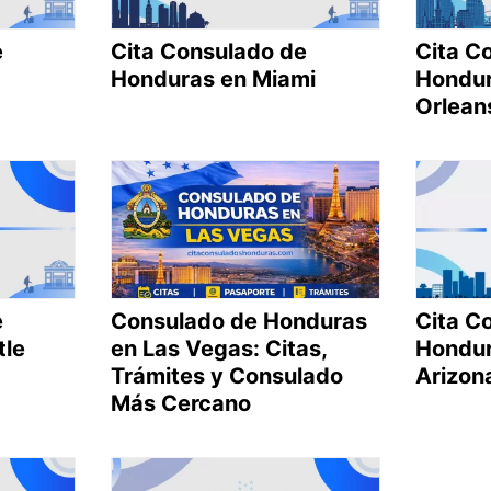
e
Cita Consulado de
Cita C
Honduras en Miami
Hondur
Orlean
e
Consulado de Honduras
Cita C
tle
en Las Vegas: Citas,
Hondur
Trámites y Consulado
Arizon
Más Cercano