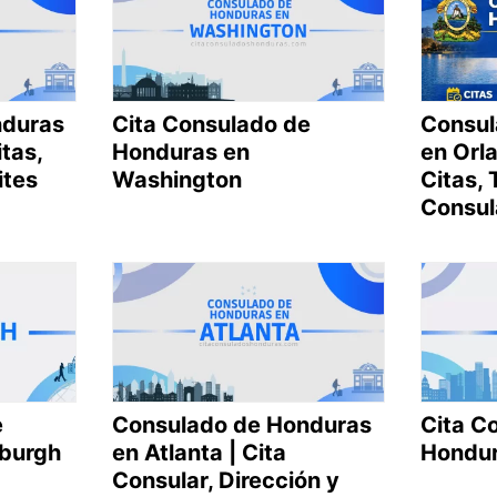
nduras
Cita Consulado de
Consul
itas,
Honduras en
en Orla
ites
Washington
Citas, 
Consul
e
Consulado de Honduras
Cita C
sburgh
en Atlanta | Cita
Hondur
Consular, Dirección y