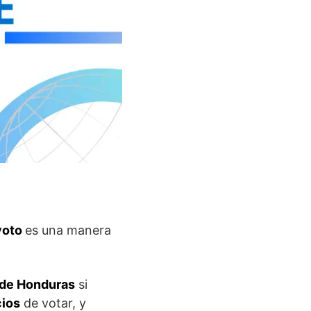
 voto
es una manera
s de Honduras
si
cios
de votar, y