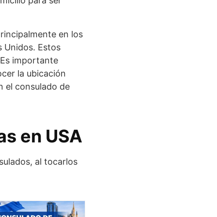
micilio para ser
principalmente en los
s Unidos. Estos
 Es importante
cer la ubicación
n el consulado de
as en USA
ulados, al tocarlos