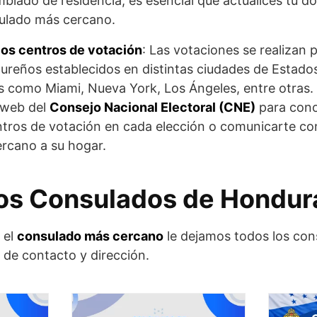
mbiado de residencia, es esencial que actualices tu do
sulado más cercano.
los centros de votación
: Las votaciones se realizan 
reños establecidos en distintas ciudades de Estado
s como Miami, Nueva York, Los Ángeles, entre otras.
o web del
Consejo Nacional Electoral (CNE)
para cono
ntros de votación en cada elección o comunicarte co
rcano a su hogar.
los Consulados de Hondur
 el
consulado más cercano
le dejamos todos los cons
de contacto y dirección.