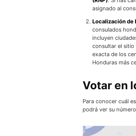
(RNP)
. Si has ca
asignado al con
Localización de 
consulados hondu
incluyen ciudade
consultar el siti
exacta de los ce
Honduras más ce
Votar en 
Para conocer cuál es
podrá ver su número 