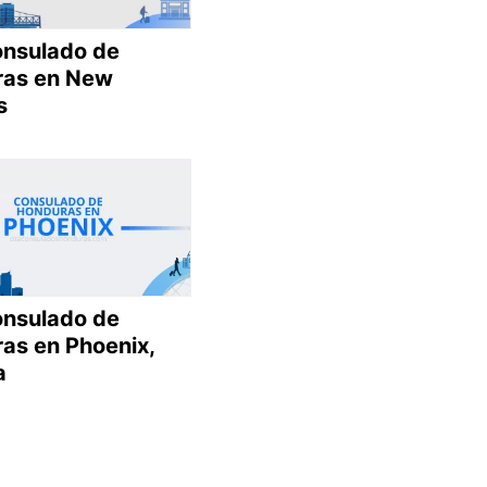
onsulado de
as en New
s
onsulado de
as en Phoenix,
a