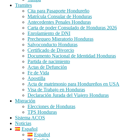
Tramites
Cita para Pasaporte Hondureño
Matrícula Consular de Honduras
Antecedentes Penales Honduras
Carta de poder Consulado de Honduras 2026
Enrolamiento de DNI
Prechequeo Migratorio Honduras
Salvoconducto Honduras
Certificado de Divorcio
Documento Nacional de Identidad Honduras
Partida de nacimiento
Actas de Defunción
Fe de Vida
Apostilla
Acta de matrimonio para Hondureños en USA
Visa de Trabajo en Honduras
Declaración Jurada del Viajero Honduras
Migración
Elecciones de Honduras
TPS Honduras
Sistema ACOS
Noticias
Español
Español