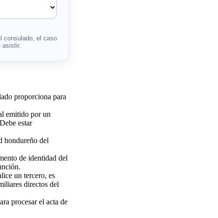
l consulado, el caso
asistir.
ulado proporciona para
al emitido por un
 Debe estar
ad hondureño del
mento de identidad del
unción.
alice un tercero, es
iliares directos del
para procesar el acta de