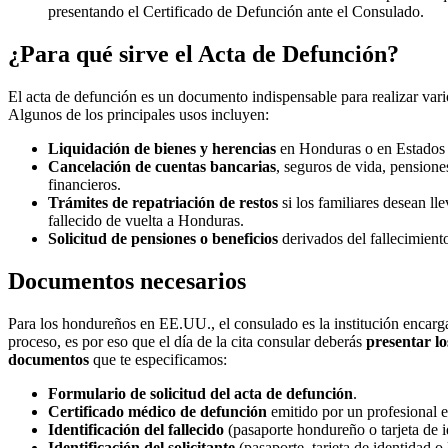
presentando el Certificado de Defunción ante el Consulado.
¿Para qué sirve el Acta de Defunción?
El acta de defunción es un documento indispensable para realizar vario
Algunos de los principales usos incluyen:
Liquidación de bienes y herencias
en Honduras o en Estados
Cancelación de cuentas bancarias
, seguros de vida, pensiones
financieros.
Trámites de repatriación de restos
si los familiares desean lle
fallecido de vuelta a Honduras.
Solicitud de pensiones o beneficios
derivados del fallecimient
Documentos necesarios
Para los hondureños en EE.UU., el consulado es la institución encargad
proceso, es por eso que el día de la cita consular deberás
presentar lo
documentos
que te especificamos:
Formulario de solicitud del acta de defunción
.
Certificado médico de defunción
emitido por un profesional
Identificación del fallecido
(pasaporte hondureño o tarjeta de i
Identificación del solicitante
(pasaporte, tarjeta de identidad o