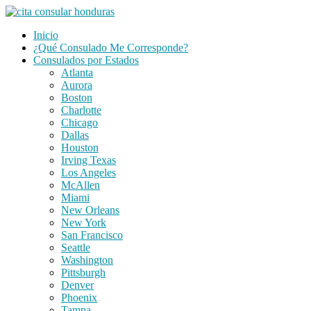
Saltar
al
Inicio
contenido
¿Qué Consulado Me Corresponde?
Consulados por Estados
Atlanta
Aurora
Boston
Charlotte
Chicago
Dallas
Houston
Irving Texas
Los Angeles
McAllen
Miami
New Orleans
New York
San Francisco
Seattle
Washington
Pittsburgh
Denver
Phoenix
Tampa