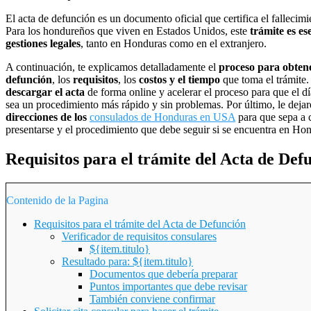
El acta de defunción es un documento oficial que certifica el fallecim
Para los hondureños que viven en Estados Unidos, este
trámite es es
gestiones legales
, tanto en Honduras como en el extranjero.
A continuación, te explicamos detalladamente el
proceso para obten
defunción
, los
requisitos
, los
costos y el tiempo
que toma el trámite
descargar el acta
de forma online y acelerar el proceso para que el día
sea un procedimiento más rápido y sin problemas. Por último, le deja
direcciones de los
consulados de Honduras en USA
para que sepa a c
presentarse y el procedimiento que debe seguir si se encuentra en Ho
Requisitos para el trámite del Acta de Def
Contenido de la Pagina
Requisitos para el trámite del Acta de Defunción
Verificador de requisitos consulares
${item.titulo}
Resultado para: ${item.titulo}
Documentos que debería preparar
Puntos importantes que debe revisar
También conviene confirmar