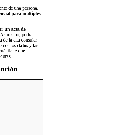
iento de una persona.
encial para múltiples
er un acta de
. Asimismo, podrás
 de la cita consular
remos los
datos y las
uál tiene que
nduras.
unción