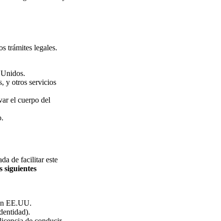
s trámites legales.
 Unidos.
, y otros servicios
var el cuerpo del
o.
a de facilitar este
s siguientes
 en EE.UU.
dentidad).
 licencia de conducir