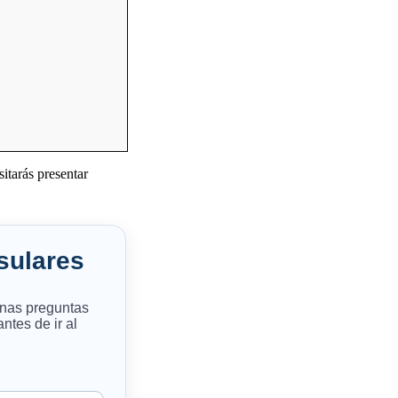
itarás presentar
nsulares
unas preguntas
ntes de ir al