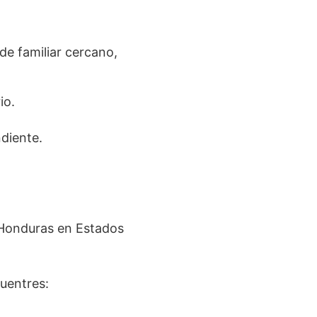
de familiar cercano,
io.
ndiente.
 Honduras en Estados
uentres: