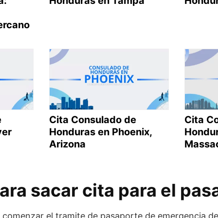
a:
Honduras en Tampa
Hondur
ercano
e
Cita Consulado de
Cita C
ver
Honduras en Phoenix,
Hondur
Arizona
Massac
ara sacar cita para el pas
y comenzar el tramite de pasaporte de emergencia de