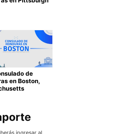
as en Pittsburgh
onsulado de
as en Boston,
husetts
aporte
berás ingresar al