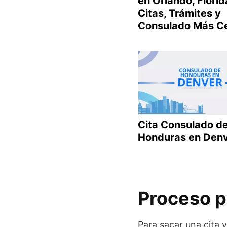
en Orlando, Florid
Citas, Trámites y
Consulado Más C
Cita Consulado d
Honduras en Den
Proceso p
Para sacar una cita 