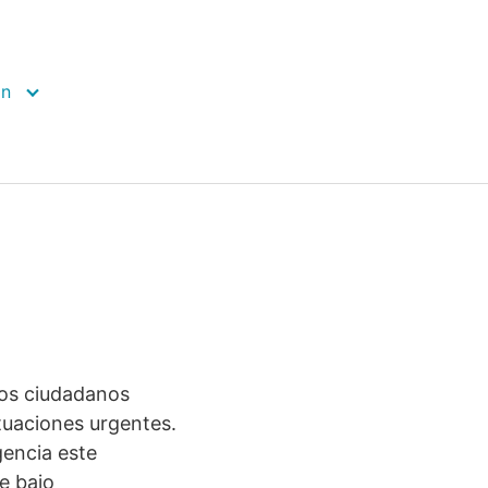
ón
los ciudadanos
tuaciones urgentes.
encia este
e bajo